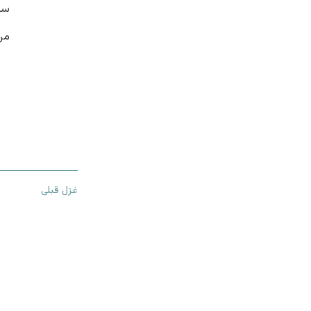
سه
من 
غزل قبلی