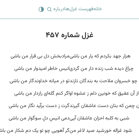
خانه
فهرست غزل‌ها
درباره
غزل شماره ۴۵۷
هزار جهد بکردم که یار من باشی
مرادبخش دل بی قرار من باشی
چراغ دیده شب زنده دار من گردی
انیس خاطر امیدوار من باشی
چو خسروان ملاحت به بندگان نازند
تو در میانه خداوندگار من باشی
از آن عقیق که خونین دلم ز عشوه او
اگر کنم گله‌ای رازدار من باشی
ن چمن که بتان دست عاشقان گیرند
گرت ز دست برآید نگار من باشی
شبی به کلبه احزان عاشقان آیی
دمی انیسِ دلِ سوگوار من باشی
شود غزاله خورشید صید لاغر من
گر آهویی چو تو یک دم شکار من باش