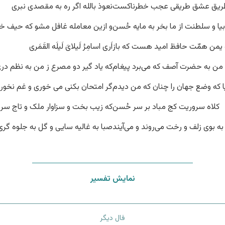
ریق عشق طریقی عجب خطرناکست
نعوذ بالله اگر ره به مقصدی نبری
بیا و سلطنت از ما بخر به مایه حُسن
و ازین معامله غافل مشو که حیف خ
 یمن همّت حافظ امید هست که باز
اَری اسامِرُ لَیلایَ لَیلَه القَمَری
 من به حضرت آصف که می‌برد پیغام
که یاد گیر دو مصرع ز من به نظم در
ا که وضع جهان را چنان که من دیدم
گر امتحان بکنی می خوری و غم نخور
کلاه سروریت کج مباد بر سر حُسن
که زیب بخت و سزاوار ملک و تاج سر
به بوی زلف و رخت می‌روند و می‌آیند
صبا به غالیه سایی و گل به جلوه گری
نمایش تفسیر
فال دیگر