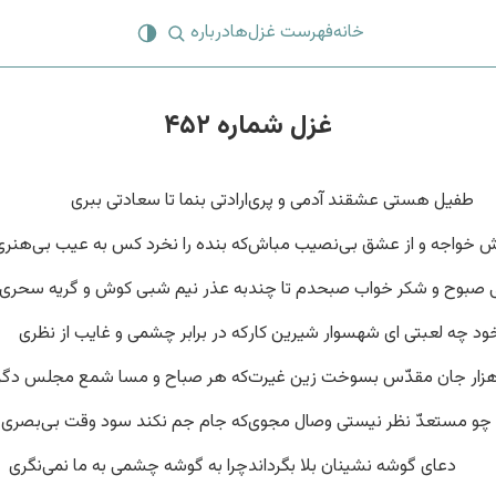
خانه
فهرست غزل‌ها
درباره
غزل شماره ۴۵۲
طفیل هستی عشقند آدمی و پری
ارادتی بنما تا سعادتی ببری
 خواجه و از عشق بی‌نصیب مباش
که بنده را نخرد کس به عیب بی‌هنری
 صبوح و شکر خواب صبحدم تا چند
به عذر نیم شبی کوش و گریه سحری
خود چه لعبتی ای شهسوار شیرین کار
که در برابر چشمی و غایب از نظری
زار جان مقدّس بسوخت زین غیرت
که هر صباح و مسا شمع مجلس دگر
چو مستعدّ نظر نیستی وصال مجوی
که جام جم نکند سود وقت بی‌بصری
دعای گوشه نشینان بلا بگرداند
چرا به گوشه چشمی به ما نمی‌نگری