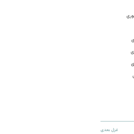
وری
ی
ی
ی
غزل بعدی