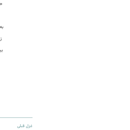
ط
به
ز
بی
غزل قبلی