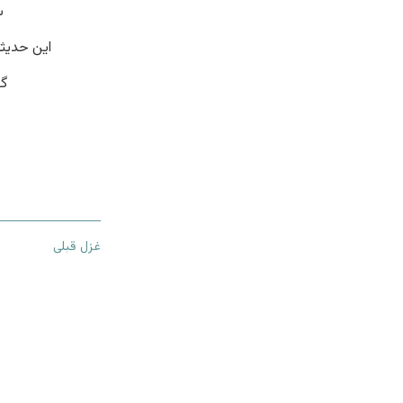
س
این حدیث
گر
غزل قبلی