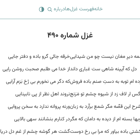
خانه
فهرست غزل‌ها
درباره
غزل شماره ۴۹۰
مه دیرِ مغان نیست چو من شیدایی
خرقه جائی گرو باده و دفتر جایی
دل که آیینه شاهی ست غباری داند
از خدا می طلبم صحبت روشن رایی
ده ام توبه به دستِ صنم باده فروش
که دگر می نخورم بی رُخ بَزم آرایی
گس ار لاف زد از شیوه چشم تو مَرَنج
نروند اهل نظر از پی نابینایی
رح این قصّه مگر شمع برآرد به زبان
ورنه پروانه ندارد به سخن پروایی
ها بسته ام از دیده به دامان که مگر
در کنارم بنشانند سهی بالایی
شتی باده بیاور که مرا بی رخ دوست
گشت هر گوشه چشم از غم دل دریا