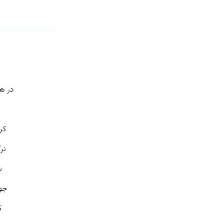
در ه
کر
نر
ش
جوی
ک