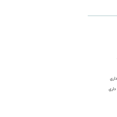
اری
داری