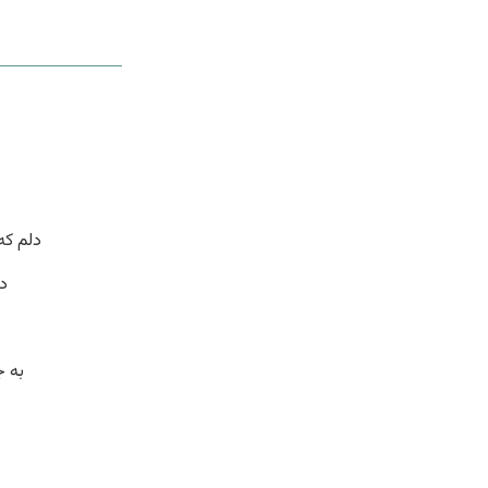
دلم که
د
به 