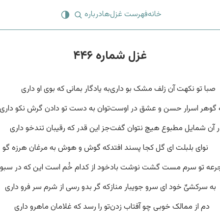
خانه
فهرست غزل‌ها
درباره
غزل شماره ۴۴۶
صبا تو نکهت آن زلف مشک بو داری
به یادگار بمانی که بوی او داری
 گوهر اسرار حسن و عشق در اوست
توان به دست تو دادن گرش نکو داری
ر آن شمایل مطبوع هیچ نتوان گفت
جز این قدر که رقیبان تندخو داری
نوای بلبلت ای گل کجا پسند افتد
که گوش و هوش به مرغان هرزه گو د
جرعه تو سرم مست گشت نوشت باد
خود از کدام خُم است این که در سبو 
به سرکشیِّ خود ای سرو جویبار مناز
که گر بدو رسی از شرم سر فرو داری
دم از ممالک خوبی چو آفتاب زدن
تو را رسد که غلامان ماهرو داری