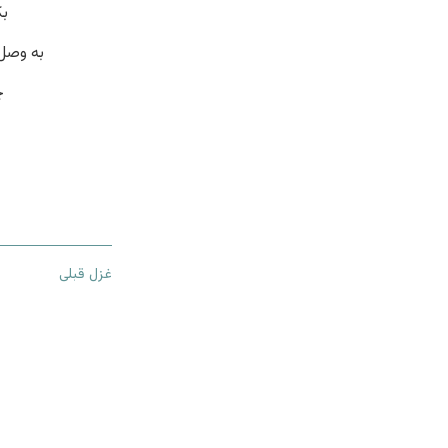
بک
به وصل
چ
غزل قبلی