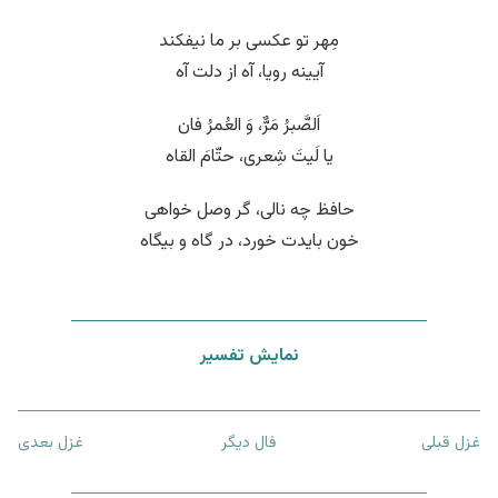
مِهر تو عکسی بر ما نیفکند
آیینه رویا، آه از دلت آه
اَلصَّبرُ مَرٌّ، وَ العُمرُ فان
یا لَیتَ شِعری، حتّامَ القاه
حافظ چه نالی، گر وصل خواهی
خون بایدت خورد، در گاه و بیگاه
نمایش تفسیر
غزل قبلی
فال دیگر
غزل بعدی