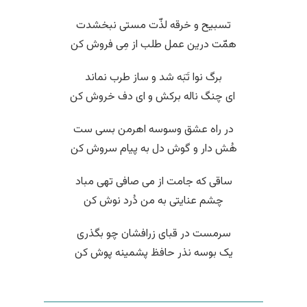
تسبیح و خرقه لذّت مستی نبخشدت
همّت درین عمل طلب از مِی فروش کن
برگ نوا تَبَه شد و ساز طرب نماند
‌ ای چنگ ناله برکش و ای دف خروش کن
در راه عشق وسوسه اهرمن بسی ست
هُش دار و گوش دل به پیام سروش کن
ساقی که جامت از می صافی تهی مباد
چشم عنایتی به من دُرد نوش کن
سرمست در قبای زرافشان چو بگذری
یک بوسه نذر حافظ پشمینه پوش کن