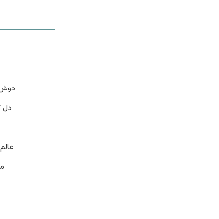
دوش د
دل ک
عالم
من