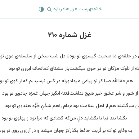
خانه
فهرست غزل‌ها
درباره
غزل شماره ۲۱۰
ر حلقه‌ی ما صحبت گیسوی تو بود
تا دل شب سخن از سلسله‌ی موی تو 
ه از ناوک مژگان تو در خون میگشت
باز مشتاق کمانخانه ابروی تو بود
هم عفاالله صبا کز تو پیامی میداد
ورنه در کَس نرسیدیم که از کوی تو بو
 از شور و شر عشق خبر هیچ نداشت
فتنه انگیز جهان غمزه جادوی تو بود
 سرگشته هم از اهل سلامت بودم
دام راهم شکَنِ طُرَّه هندوی تو بود
بگشا بند قبا تا بگشاید دلِ من
که گشادی که مرا بود ز پهلوی تو بود
به وفای تو که بر تُربت حافظ بگذر
کز جهان میشد و در آرزوی روی تو بود