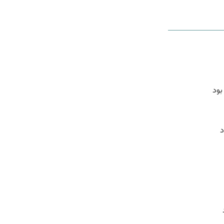
بود
د