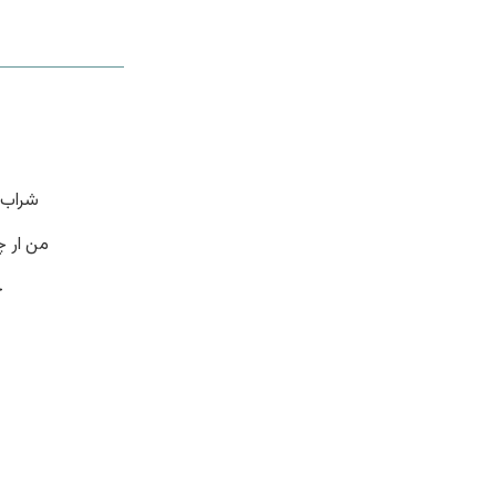
شراب 
من ار چ
ج