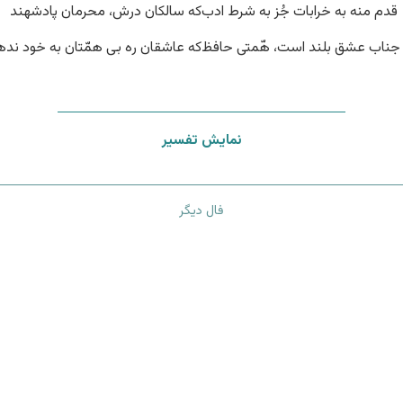
قدم منه به خرابات جُز به شرط ادب
که سالکان درش، محرمان پادشهند
جناب عشق بلند است، هّمتی حافظ
که عاشقان ره بی همّتان به خود نده
نمایش تفسیر
فال دیگر