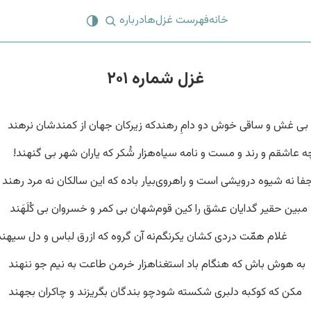
خانه
فهرست غزل‌ها
درباره
غزل شماره ۲۰۱
بی غش و ساقی خوش دو دامِ رهند
که زیرکان جهان از کمندشان نرهند
ه عاشقم و رند و مست و نامه سیاه
هزار شُکر که یاران شهر بی گنهند!
فا نه شیوه درویشی است و راهروی
بیار باده که این سالکان نه مرد رهند
مبین حقیر گدایان عشق را کین قوم
شهان بی کمر و خسروان بی کُلَهَند
غلام همّت دردی کشان یکرنگم
نه آن گروه که ازرق لباس و دل سیهند
به هوش باش که هنگام باد استغنا
هزار خرمن طاعت به نیم جو ننهند
مکن که کوکبه دلبری شکسته شود
چو بندگان بگریزند و چاکران بجهند