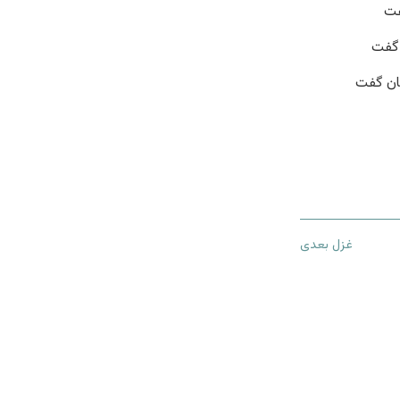
فت
 گفت
ان گفت
غزل بعدی