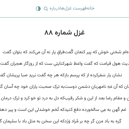
خانه
فهرست غزل‌ها
درباره
غزل شماره ۸۸
‌ام سُخنی خوش که پیر کنعان گُفت
فراقِ یار نه آن می‌کند که بتوان گفت
یث هول قیامت که گفت واعظ شهر
کنایتی ست که از روزگار هجران گفت
نشان یار سَفرکرده از که پرسم باز
که هر چه گفت بَریدِ صبا پریشان گف
ان که آن مَهِ نامهربانِ دشمن دوست
به ترکِ صحبت یاران خود چه آسان گ
 و مقام رضا بعد از این و شکر رقیب
که دل به درد تو خو کرد و ترکِ درمان
غم کُهن به مِی سالخورده دفع کنید
که تُخم خوشدلی این است و پیر ده
گِره به باد مزن گر چه بر مُراد وَزَد
که این سخن به مثل باد با سلیمان 