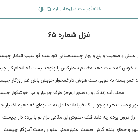
خانه
فهرست غزل‌ها
درباره
غزل شماره ۶۵
 عیش و صحبت و باغ و بهار چیست
ساقی کجاست گو سبب انتظار چیس
ت خوش که دست دهد مغتنم شمار
کس را وقوف نیست که انجام کار چ
د عمر بسته به مویی ست هوش دار
غمخوار خویش باش غم روزگار چیس
معنی آب زندگی و روضه‌ی ارم
جز طرف جویبار و می خوشگوار چیس
ر و مست هر دو چو از یک قبیله‌اند
ما دل به عشوه‌ای که دهیم اختیار 
راز درون پرده چه داند فلک خموش
‌ ای مدّعی نزاع تو با پرده دار چیست
هو و خطای بنده گرش هست اعتبار
معنی عفو و رحمت آمرزگار چیست