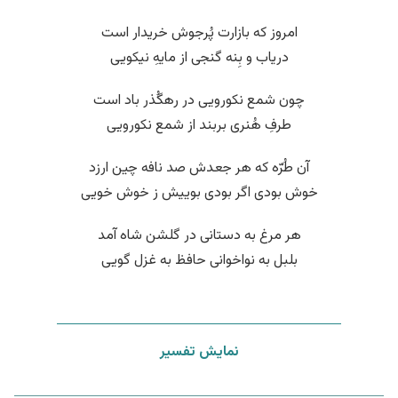
امروز که بازارت پُرجوش خریدار است
دریاب و بِنه گنجی از مایهِ نیکویی
چون شمع نکورویی در رهگُذر باد است
طرفِ هُنری بربند از شمع نکورویی
آن طُرّه که هر جعدش صد نافه چین ارزد
خوش بودی اگر بودی بوییش ز خوش خویی
هر مرغ به دستانی در گلشن شاه آمد
بلبل به نواخوانی حافظ به غزل گویی
نمایش تفسیر