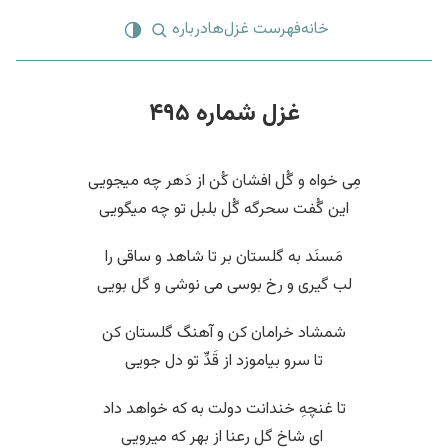
خانه
فهرست غزل‌ها
درباره
غزل شماره ۴۹۵
مِی خواه و گُل افشان کُن از دَهر چه میجویی
این گُفت سحرگه گُل بلبل تو چه میگویی
مَسنَد به گلستان بر تا شاهد و ساقی را
لب گیری و رخ بوسی می نوشی و گل بویی
شمشاد خرامان کن و آهنگ گلستان کن
تا سرو بیاموزد از قَدِّ تو دل جویی
تا غنچهِ خندانت دولت به که خواهد داد
‌ ای شاخ گل رعنا از بهر که میرویی