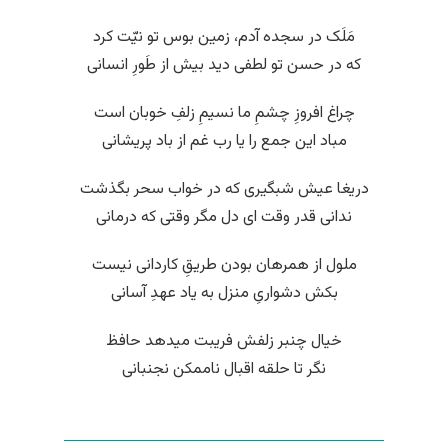
مَلَک در سجده آدم، زمین بوس تو نیّت کرد
که در حسن تو لطفی دید بیش از طَورِ انسانی
چراغ افروزِ چشمِ ما نسیمِ زلفِ خوبان است
مباد این جمع را یا رب غم از باد پریشانی
دریغا عیش شبگیری که در خواب سحر بگذشت
ندانی قدر وقت ای دل مگر وقتی که درمانی
ملول از همرهان بودن طریقِ کاردانی نیست
بکش دشواریِ منزل به یاد عهدِ آسانی
خیال چنبر زلفش فریبت میدهد حافظ
نگر تا حلقه اقبال ناممکن نجنبانی