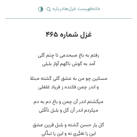
خانه
فهرست غزل‌ها
درباره
غزل شماره ۴۶۵
رفتم به باغ صبحدمی تا چِنَم گلی
آمد به گوش ناگهم آواز بلبلی
مسکین چو من به عشق گلی گشته مبتلا
و اندر چمن فکنده ز فریاد غلغلی
میگشتم اندر آن چمن و باغ دم به دم
میکردم اندر آن گل و بلبل تأمُّلی
گل یار حسن گشته و بلبل قرین عشق
این را تغیُّری نه و این را تبدُّلی