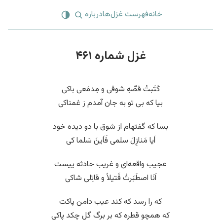
خانه
فهرست غزل‌ها
درباره
غزل شماره ۴۶۱
کَتَبتُ قصّهِ شوقی و مِدمَعی باکی
بیا که بی تو به جان آمدم ز غمناکی
بسا که گفتهام از شوق با دو دیده خود
اَیا مَنازِلَ سلمی فَاَینَ سَلما کی
عجیب واقعه‌ای و غریب حادثه ییست
اَنَا اصطَبَرتُ قَتیلاً و قاتِلی شاکی
که را رسد که کند عیب دامن پاکت
که همچو قطره که بر برگ گل چکد پاکی