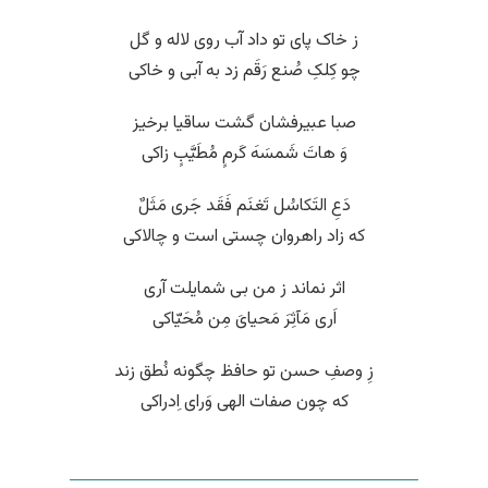
ز خاک پای تو داد آب روی لاله و گل
چو کِلکِ صُنع رَقَم زد به آبی و خاکی
صبا عبیرفشان گشت ساقیا برخیز
وَ هاتَ شَمسَهَ کَرمٍ مُطَیَّبٍ زاکی
دَعِ التَکاسُل تَغنَم فَقَد جَری مَثَلٌ
که زاد راهروان چستی است و چالاکی
اثر نماند ز من بی شمایلت آری
اَری مَآثِرَ مَحیایَ مِن مُحَیّاکی
زِ وصفِ حسن تو حافظ چگونه نُطق زند
که چون صفات الهی وَرای اِدراکی