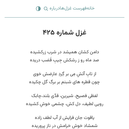
خانه
فهرست غزل‌ها
درباره
غزل شماره ۴۲۵
دامن کشان همیشد در شرب زرکشیده
صد ماه رو ز رشکش جِیبِ قَصَب دریده
از تابِ آتشِ مِی بر گِردِ عارضش خوی
چون قطره های شبنم بر برگ گل چکیده
لفظی فصیح، شیرین، قدّی بلند،چابک
رویی لطیف، دل کش، چشمی خوشِ کشیده
یاقوت جان فزایش از آب لطف زاده
شمشاد خوش خرامش در ناز پروریده