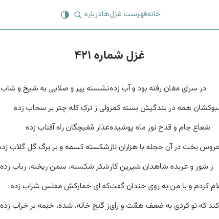
خانه
فهرست غزل‌ها
درباره
غزل شماره ۴۲۱
در سرای مغان رفته بود و آب زده
نشسته پیر و صلایی به شیخ و شاب 
وکشان همه در بندگیش بسته کمر
ولی ز ترکِ کله چتر بر سحاب زده
شعاع جام و قدح نور ماه پوشیده
عذار مُغبچگان راه آفتاب زده
روس بخت در آن حجله با هزاران ناز
شکسته کسمه و بر برگ گل گلاب زده
ز شور و عربده شاهدان شیرین کار
شکر شکسته، سمن ریخته، رباب زده
م کردم و با من به روی خندان گفت
که ای خمارکش مفلس شراب زده
کند که تو کردی به ضعف همّت و رای
ز گنج خانه، شده، خیمه بر خراب زده