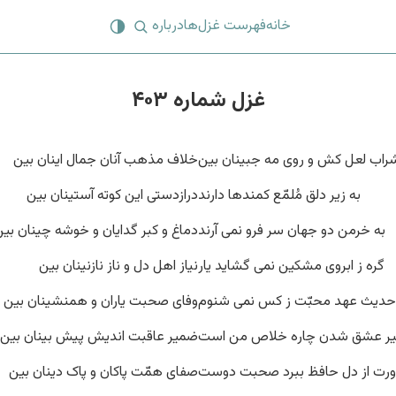
خانه
فهرست غزل‌ها
درباره
غزل شماره ۴۰۳
راب لعل کش و روی مه جبینان بین
خلاف مذهب آنان جمال اینان بین
به زیر دلق مُلمّع کمندها دارند
درازدستی این کوته آستینان بین
به خرمن دو جهان سر فرو نمی آرند
دماغ و کبر گدایان و خوشه چینان بی
گره ز ابروی مشکین نمی گشاید یار
نیاز اهل دل و ناز نازنینان بین
حدیث عهد محبّت ز کس نمی شنوم
وفای صحبت یاران و همنشینان بین
یر عشق شدن چاره خلاص من است
ضمیر عاقبت اندیش پیش بینان بین
رت از دل حافظ ببرد صحبت دوست
صفای همّت پاکان و پاک دینان بین