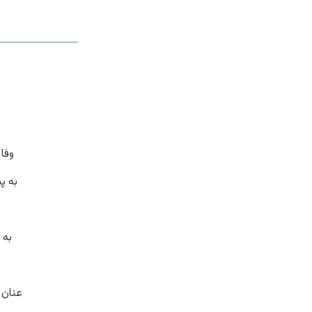
م
وفا
به پ
به 
عنان 