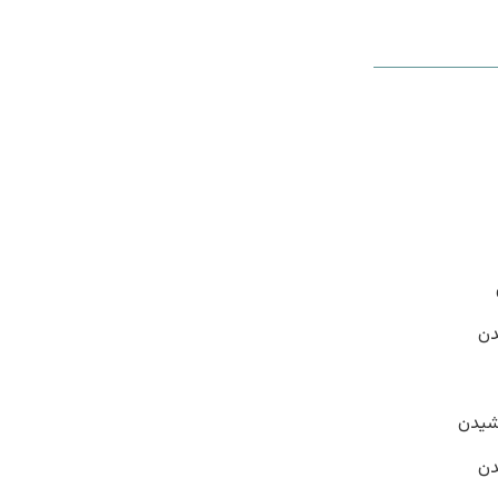
دن
وشیدن
دن