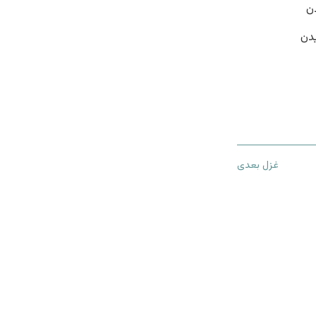
ن
دن
غزل بعدی