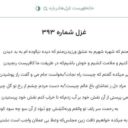
خانه
فهرست غزل‌ها
درباره
غزل شماره ۳۹۳
نم که شهره شهرم به عشق ورزیدن
منم که دیده نیالوده ام به بد دیدن
 کنیم و ملامت کشیم و خوش باشیم
که در طریقت ما کافریست رنجیدن
یر میکده گفتم که چیست راه نجات؟
بخواست جام می و گفت راز پوشیدن
مراد دل ز تماشای باغ عالم چیست؟
به دست مردم چشم از رخ تو گل چی
می پرستی از آن نقش خود بر آب زدم
که تا خراب کنم نقش خود پرستیدن
به رحمت سر زلف تو واثقم ورنه
کَشِش چو نَبوَد از آن سو چه سود ک
به میکده خواهیم تافت زین مجلس
که وعظ بی عملان واجب است نشنی