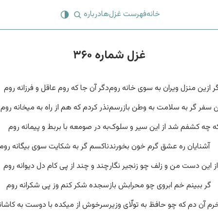
خانه
فهرست غزل‌ها
درباره
غزل شماره ۳۶۰
ر ازین منزل ویران به سوی خانه روم
دگر آن جا که روم عاقل و فرزانه روم
 سفر گر به سلامت به وطن بازرسم
نذر کردم که هم از راه به میخانه روم
 که چه کشفم شد از این سیر و سلوک
به در صومعه با بربط و پیمانه روم
آشنایان ره عشق گرم خون بخورند
ناکسم گر به شکایت سوی بیگانه روم
از این دست من و زلف چو زنجیر نگار
چند و چند از پی کام دل دیوانه روم
گر ببینم خم ابروی چو محرابش باز
سجده شکر کنم وز پی شکرانه روم
رم آن دم که چو حافظ به تولّای وزیر
سرخوش از میکده با دوست به کاشان