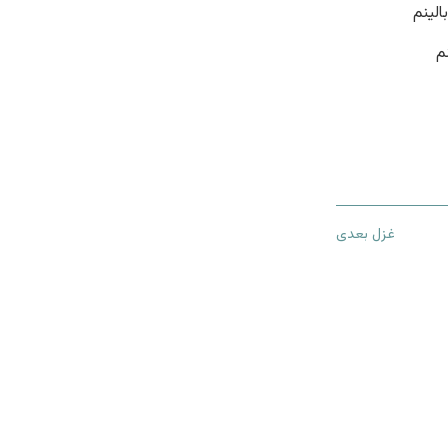
الینم
م
غزل بعدی