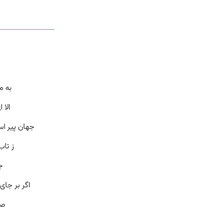
به م
الا 
جهان پیر اس
ز تا
ج
اگر بر جا
صب