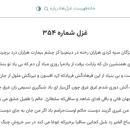
خانه
فهرست غزل‌ها
درباره
غزل شماره ۳۵۴
ژگان سیه کردی هزاران رخنه در دینم
بیا کز چشم بیمارت هزاران درد برچین
ای همنشین دل که یارانت برفت از یاد
مرا روزی مباد آن دم که بی یاد تو بن
ت و بی بنیاد از این فرهادکُش فریاد
که کرد افسون و نیرنگش ملول از جان
ب آتش دوری شدم غرق عرق چون گل
بیار ای باد شبگیری نسیمی زان عرق 
هان فانی و باقی فدای شاهد و ساقی
که سلطانیّ ِ عالم را طفیل عشق می ب
ی من غیری گزیند دوست حاکم اوست
حرامم باد اگر من جان به جای دوست
اح الخیر زد بلبل کجایی ساقیا برخیز
که غوغا می کند در سر خروشِ چنگ 