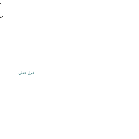
د
حا
غزل قبلی