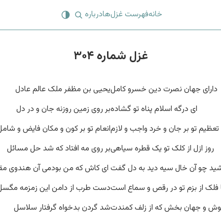
خانه
فهرست غزل‌ها
درباره
غزل شماره ۳۰۴
دارای جهان نصرت دین خسرو کامل
یحیی بن مظفر ملک عالم عادل
‌ ای درگه اسلام پناه تو گشاده
بر روی زمین روزنه جان و در دل
تعظیم تو بر جان و خرد واجب و لازم
انعام تو بر کون و مکان فایض و شامل
روز ازل از کلک تو یک قطره سیاهی
بر روی مه افتاد که شد حل مسائل
ید چو آن خال سیه دید به دل گفت
‌ ای کاش که من بودمی آن هندوی مق
فلک از بزم تو در رقص و سماع است
دست طرب از دامن این زمزمه مگسل
وش و جهان بخش که از زلف کمندت
شد گردن بدخواه گرفتار سلاسل