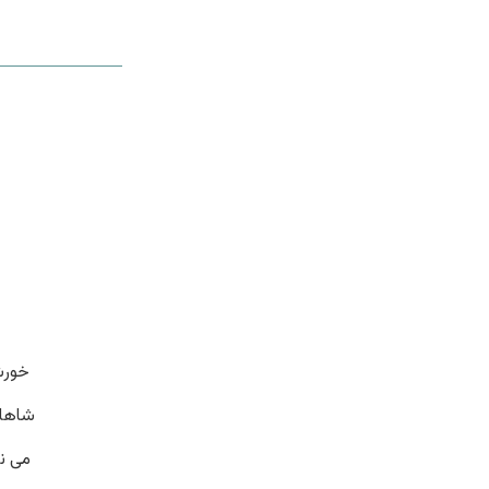
خورش
شاها 
می ن