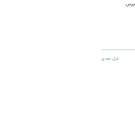
ُپرس
غزل بعدی