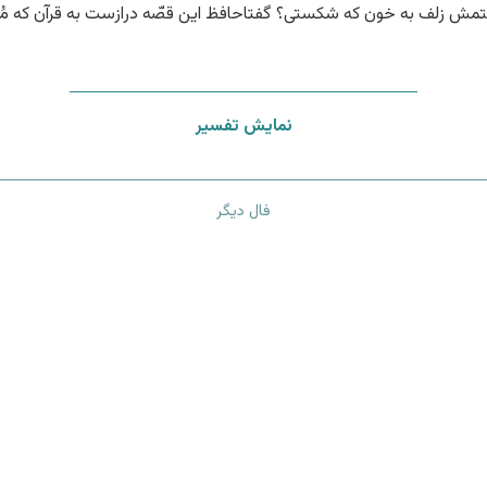
مش زلف به خون که شکستی؟ گفتا
حافظ این قصّه درازست به قرآن که م
نمایش تفسیر
فال دیگر