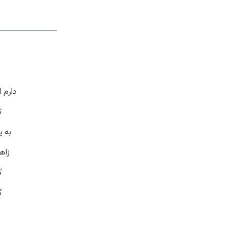
دارم 
ک
به ی
زاه
گ
گ