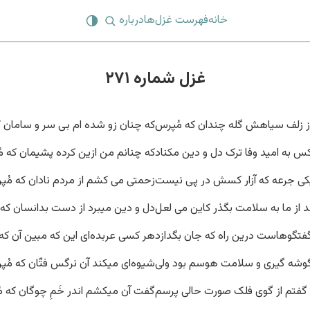
خانه
فهرست غزل‌ها
درباره
غزل شماره ۲۷۱
از زلف سیاهش گله چندان که مُپرس
که چنان زو شده ام بی سر و سامان 
س به امید وفا ترک دل و دین مکناد
که چنانم من ازین کرده پشیمان که م
کی جرعه که آزار کسش در پی نیست
زحمتی می کشم از مردم نادان که مُ
د از ما به سلامت بگذر کاین می لعل
دل و دین میبرد از دست بدانسان که
فتگوهاست درین راه که جان بگدازد
هر کسی عربده‌ای این که مبین آن که
وشه گیری و سلامت هوسم بود ولی
شیوه‌ای میکند آن نرگس فتّان که مُ
گفتم از گوی فلک صورت حالی پرسم
گفت آن میکشم اندر خَمِ چوگان که 