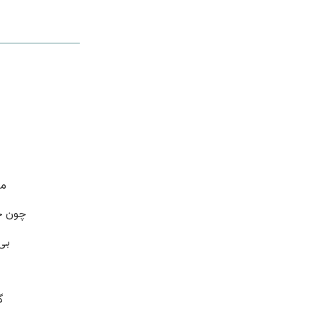
مع
چون ح
بی
گ