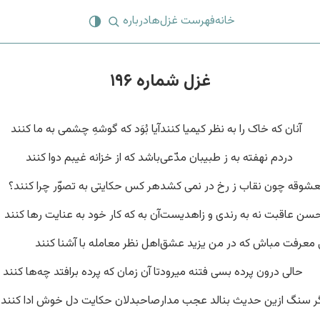
خانه
فهرست غزل‌ها
درباره
غزل شماره ۱۹۶
آنان که خاک را به نظر کیمیا کنند
آیا بُوَد که گوشهِ چشمی به ما کنند
دردم نهفته به ز طبیبان مدّعی
باشد که از خزانه غیبم دوا کنند
شوقه چون نقاب ز رخ در نمی کشد
هر کس حکایتی به تصوّر چرا کنند؟
سن عاقبت نه به رندی و زاهدیست
آن به که کار خود به عنایت رها کنند
 معرفت مباش که در من یزید عشق
اهل نظر معامله با آشنا کنند
حالی درون پرده بسی فتنه میرود
تا آن زمان که پرده برافتد چه‌ها کنند
ر سنگ ازین حدیث بنالد عجب مدار
صاحبدلان حکایت دل خوش ادا کنند