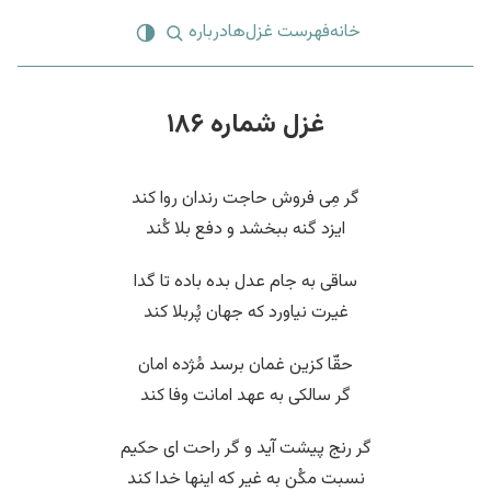
خانه
فهرست غزل‌ها
درباره
غزل شماره ۱۸۶
گر مِی فروش حاجت رندان روا کند
ایزد گنه ببخشد و دفع بلا کُند
ساقی به جام عدل بده باده تا گدا
غیرت نیاورد که جهان پُربلا کند
حقّا کزین غمان برسد مُژده امان
گر سالکی به عهد امانت وفا کند
گر رنج پیشت آید و گر راحت ای حکیم
نسبت مکُن به غیر که اینها خدا کند