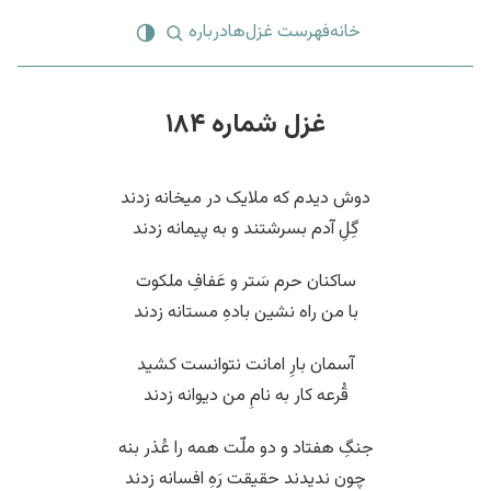
خانه
فهرست غزل‌ها
درباره
غزل شماره ۱۸۴
دوش دیدم که ملایک در میخانه زدند
گِلِ آدم بسرشتند و به پیمانه زدند
ساکنان حرم سَتر و عَفافِ ملکوت
با من راه نشین بادهِ مستانه زدند
آسمان بارِ امانت نتوانست کشید
قُرعه کار به نامِ من دیوانه زدند
جنگِ هفتاد و دو ملّت همه را عُذر بنه
چون ندیدند حقیقت رَهِ افسانه زدند