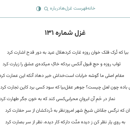
خانه
فهرست غزل‌ها
درباره
غزل شماره ۱۳۱
بیا که تُرک فلک خوان روزه غارت کرد
هلال عید به دور قدح اشارت کرد
ثواب روزه و حجِ قبول آنکس برد
که خاکِ میکده‌ی عشق را زیارت کرد
مقامِ اصلی ما گوشه خرابات است
خداش خیر دهاد آنکه این عمارت کرد
ی باده چون لعل چیست؟ جوهر عقل
بیا که سود کسی برد کاین تجارت کرد
نماز در خَمِ آن ابروانِ محرابی
کسی کند که به خون جگر طهارت کرد
ن که نرگس جمّاش شیخِ شهر امروز
نظر به دُردکشان از سر حقارت کرد
به روی یار نظر کن ز دیده منّت دار
که کار دیده، نظر از سر بصارت کرد