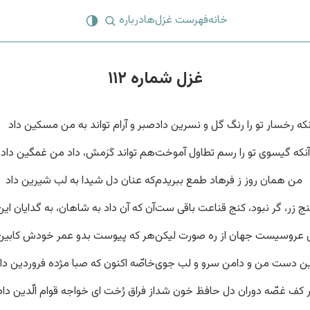
خانه
فهرست غزل‌ها
درباره
غزل شماره ۱۱۲
نکه رخسار تو را رنگ گل و نسرین داد
صبر و آرام تواند به من مسکین داد
آنکه گیسوی تو را رسم تطاول آموخت
هم تواند کَرَمش، داد من غمگین داد
من همان روز ز فرهاد طمع ببریدم
که عنان دل شیدا به لب شیرین داد
ج زر، گر نبود، کنج قناعت باقی ست
آن که آن داد به شاهان، به گدایان این
عروسیست جهان از ره صورت لیکن
هر که پیوست بدو عمر خودش کابین 
این دست من و دامن سرو و لب جوی
خاصّه اکنون که صبا مژده فروردین دا
 کف غصّه دوران دل حافظ خون شد
از فراق رُخت ای خواجه قوام الّدین داد