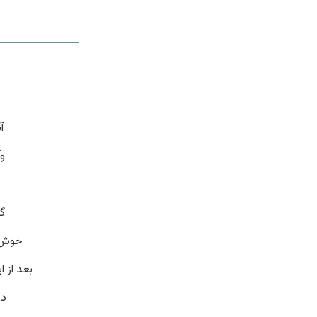
آ
و
گن
خوش 
بعد از 
در