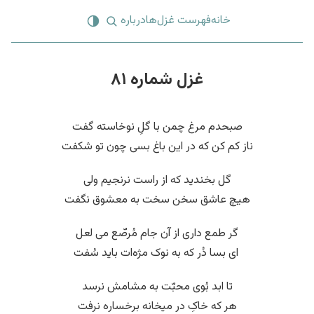
خانه
فهرست غزل‌ها
درباره
غزل شماره ۸۱
صبحدم مرغ چمن با گلِ نوخاسته گفت
ناز کم کن که در این باغ بسی چون تو شکفت
گل بخندید که از راست نرنجیم ولی
هیچ عاشق سخن سخت به معشوق نگفت
گر طمع داری از آن جام مُرصّع می لعل
‌ ای بسا دُر که به نوک مژه‌ات باید سُفت
تا ابد بُوی محبّت به مشامش نرسد
هر که خاکِ در میخانه برخساره نرفت