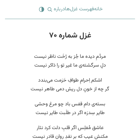
خانه
فهرست غزل‌ها
درباره
غزل شماره ۷۰
مردُمِ دیده ما جُز به رُخَت ناظر نیست
دلِ سرگشته‌ی ما غیر تو را ذاکر نیست
اشکم اِحرامِ طوافِ حَرَمت می‌بندد
گر چه از خونِ دل ریش دمی طاهر نیست
بسته‌ی دامِ قفس باد چو مرغ وحشی
طایر سِدرَه اگر در طلَبت طایر نیست
عاشق مُفلِس اگر قلبِ دلت کرد نثار
مکنش عیب که بر نقدِ روان قادر نیست