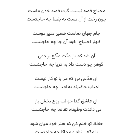
محتاج قصه نیست گرت قصد خون ماست
چون رخت از آن تست به یغما چه حاجتست
جام جهان نماست ضمیر منیر دوست
اظهار احتیاج، خود آن جا چه حاجتست
آن شد که بار منّت ملّاح بر دمی
گوهر چو دست داد به دریا چه حاجتست
‌ ای مدّعی برو که مرا با تو کار نیست
احباب حاضرند به اعدا چه حاجتست
‌ ای عاشق گدا چو لب روح بخش یار
می داندت وظیفه، تقاضا چه حاجتست
حافظ تو ختم کن که هنر خود عیان شود
با مدّعی نزاع و محاکا چه حاجتست