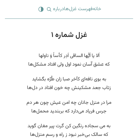
خانه
فهرست غزل‌ها
درباره
غزل شماره ۱
اَلا یا اَیُّها الساقی اَدِر کأساً وَ ناولها
که عشق آسان نمود اول ولی افتاد مشکل‌ها
به بوی نافه‌ای کآخر صبا زان طُرّه بگشاید
زتاب جعد مشکینش چه خون افتاد در دل‌ها
مرا در منزل جانان چه امن عیش چون هر دم
جرس فریاد می‌دارد که بربندید محمل‌ها
به می سجاده رنگین کن گرت پیر مغان گوید
که سالک بی‌خبر نبود ز راه و رسم منزل‌ها