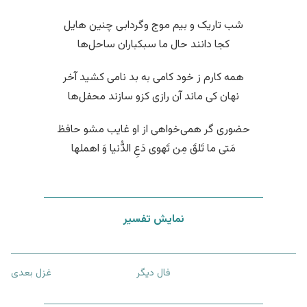
شب تاریک و بیم موج وگردابی چنین هایل
کجا دانند حال ما سبکباران ساحل‌ها
همه کارم ز خود کامی به بد نامی کشید آخر
نهان کی ماند آن رازی کزو سازند محفل‌ها
حضوری گر همی‌خواهی از او غایب مشو حافظ
مَتی ما تَلقَ مِن تَهوی دَعِ الدُّنیا وَ اهملها
نمایش تفسیر
فال دیگر
غزل بعدی