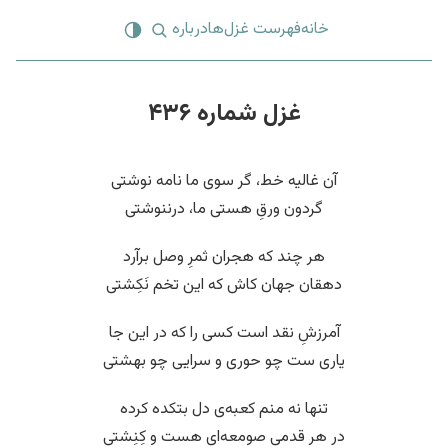
خانه
فهرست غزل‌ها
درباره
غزل شماره ۴۳۶
آن غالیه خط، گر سوی ما نامه نوشتی
گردون ورقِ هستی ما، درننوشتی
هر چند که هجران ثمرِ وصل برآرد
دهقان جهان کاش که این تخم نَکِشتی
آمرزشِ نقد است کسی را که در این جا
یاری ست چو حوری و سرایی چو بهشتی
تنها نه منم کعبه‌ی دل بتکده کرده
در هر قدمی صومعه‌ای هست و کِنِشتی