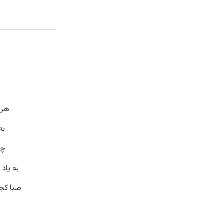
هر 
به
چو
به یاد
صبا کجا