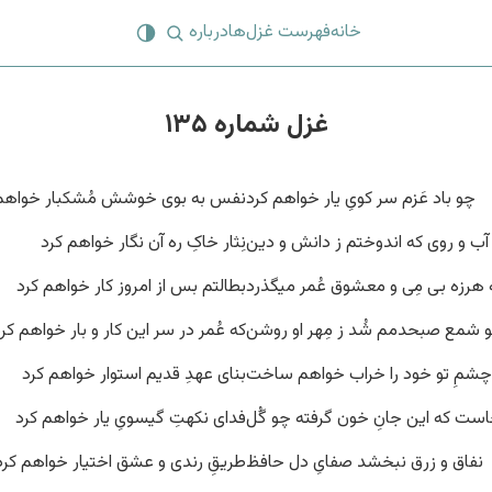
خانه
فهرست غزل‌ها
درباره
غزل شماره ۱۳۵
چو باد عَزم سر کویِ یار خواهم کرد
نفس به بوی خوشش مُشکبار خواهم 
آب و روی که اندوختم ز دانش و دین
نِثار خاکِ ره آن نگار خواهم کرد
 هرزه بی مِی و معشوق عُمر میگذرد
بطالتم بس از امروز کار خواهم کرد
 شمع صبحدمم شُد ز مِهر او روشن
که عُمر در سر این کار و بار خواهم کر
 چشمِ تو خود را خراب خواهم ساخت
بنای عهدِ قدیم استوار خواهم کرد
ست که این جانِ خون گرفته چو گُل
فدای نکهتِ گیسویِ یار خواهم کرد
نفاق و زرق نبخشد صفایِ دل حافظ
طریقِ رندی و عشق اختیار خواهم کرد