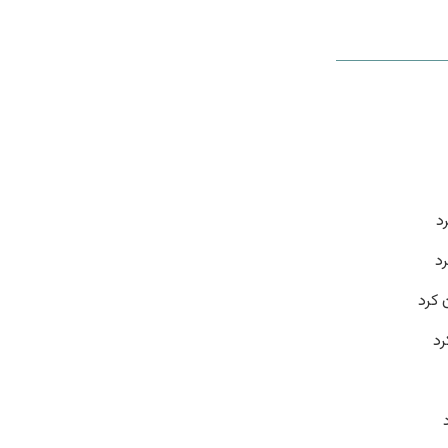
د
د
 کرد
رد