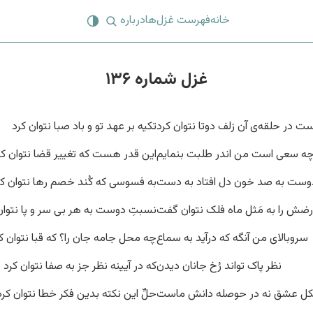
خانه
فهرست غزل‌ها
درباره
غزل شماره ۱۳۶
ت در حلقه‌ی آن زلف دوتا نتوان کرد
تکیه بر عهد تو و باد صبا نتوان کرد
چه سعی است من اندر طلبت بنمایم
این قدر هست که تغییر قضا نتوان کر
وست به صد خون دل افتاد به دست
به فسوسی که کُند خصم رها نتوان کر
رضش را به مَثل ماه فلک نتوان گفت
نسبتِ دوست به هر بی سر و پا نتوان
سروبالای من آنگه که درآید به سماع
چه محل جامه جان را؟ که قبا نتوان ک
نظر پاک تواند رُخ جانان دیدن
که در آیینه نظر جز به صفا نتوان کرد
ل عشق نه در حوصله دانش ماست
حلِّ این نکته بدین فکر خطا نتوان کرد