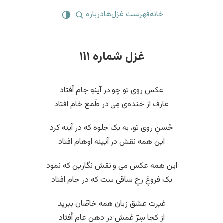
خانه
فهرست غزل‌ها
درباره
غزل شماره ۱۱۱
عکس روی تو چو در آینهِ جام اُفتاد
عارف از خنده‌ی مِی در طَمع خام افتاد
حُسنِ روی تو، به یک جلوه که در آینه کرد
این همه نقش در آیینه اوهام افتاد
این همه عکس می و نقش نگارین که نمود
یک فروغِ رخِ ساقی ست که در جام افتاد
غیرت عشق زبان همه خاصّان ببرید
از کجا سِرّ غمش در دهن عام اُفتاد