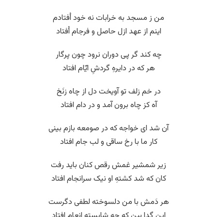
من ز مسجد به خرابات نه خود اُفتادم
اینم از عهد ازل حاصل و فرجام اُفتاد
چه کند گر پی دوران نرود چون پرگار
هر که در دایرهِ گردشِ ایّام افتاد
در خم زلف تو آویخت دل از چاه زنَخ
آه کز چاه برون آمد و در دام افتاد
آن شد ای خواجه که در صومعه بازم بینی
کار ما با رخ ساقی و لب جام افتاد
زیر شمشیر غمش رقص کنان باید رفت
کان که شد کشتهِ او نیک سرانجام افتاد
هر دَمش با من دلسوخته لطفی دگرست
این گدا بین که چه شایستهِ انعام افتاد