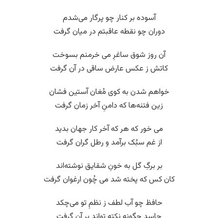
آسوده بر کنار چو پرگار می‌شدم
دوران چو نقطه عاقبتم در میان گرفت
آن روز شوق ساغرِ می خرمنم بسوخت
کاتش ز عکس عارض ساقی در آن گرفت
خواهم شدن به کوی مُغان آستین فشان
زین فتنه‌ها که دامنِ آخر زمان گرفت
می خور که هر که آخر کار جهان بدید
از غم سبُک برآمد و رطل گران گرفت
بر برگِ گل به خونِ شقایق نوشته‌اند
کان کس که پخته شد می چُون ارغوان گرفت
حافظ چو آب لطف ز نظمِ تو می‌چکد
حاسد چگونه نکته تواند بر آن گرفت