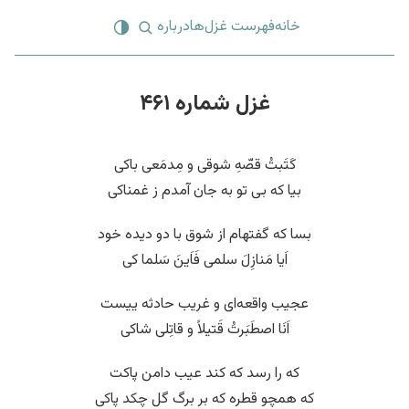
خانه
فهرست غزل‌ها
درباره
غزل شماره ۴۶۱
کَتَبتُ قصّهِ شوقی و مِدمَعی باکی
بیا که بی تو به جان آمدم ز غمناکی
بسا که گفتهام از شوق با دو دیده خود
اَیا مَنازِلَ سلمی فَاَینَ سَلما کی
عجیب واقعه‌ای و غریب حادثه ییست
اَنَا اصطَبَرتُ قَتیلاً و قاتِلی شاکی
که را رسد که کند عیب دامن پاکت
که همچو قطره که بر برگ گل چکد پاکی