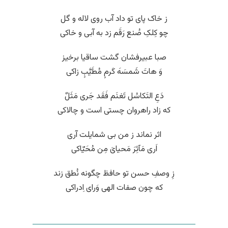
ز خاک پای تو داد آب روی لاله و گل
چو کِلکِ صُنع رَقَم زد به آبی و خاکی
صبا عبیرفشان گشت ساقیا برخیز
وَ هاتَ شَمسَهَ کَرمٍ مُطَیَّبٍ زاکی
دَعِ التَکاسُل تَغنَم فَقَد جَری مَثَلٌ
که زاد راهروان چستی است و چالاکی
اثر نماند ز من بی شمایلت آری
اَری مَآثِرَ مَحیایَ مِن مُحَیّاکی
زِ وصفِ حسن تو حافظ چگونه نُطق زند
که چون صفات الهی وَرای اِدراکی