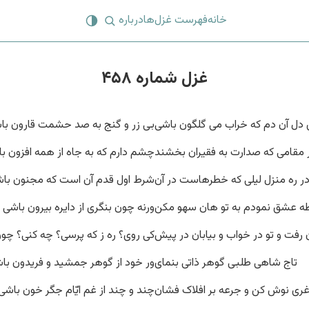
خانه
فهرست غزل‌ها
درباره
غزل شماره ۴۵۸
ی دل آن دم که خراب می گلگون باشی
بی زر و گنج به صد حشمت قارون با
 مقامی که صدارت به فقیران بخشند
چشم دارم که به جاه از همه افزون ب
ر ره منزل لیلی که خطرهاست در آن
شرط اول قدم آن است که مجنون با
ه عشق نمودم به تو هان سهو مکن
ورنه چون بنگری از دایره بیرون باشی
 رفت و تو در خواب و بیابان در پیش
کی روی؟ ره ز که پرسی؟ چه کنی؟ چو
تاج شاهی طلبی گوهر ذاتی بنمای
ور خود از گوهر جمشید و فریدون با
ری نوش کن و جرعه بر افلاک فشان
چند و چند از غم ایّام جگر خون باشی