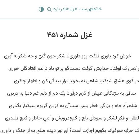
خانه
فهرست غزل‌ها
درباره
غزل شماره ۴۵۱
خوش کرد یاوری فلکت روز داوری
تا شکر چون کُنیّ و چه شکرانه آوری
 کس که اوفتاد خدایش گرفت دست
گو بر تو باد تا غم افتادگان خوری
در کوی عشق شوکتِ شاهی نمیخرند
اِقرارِ بندگی کن و اِظهارِ چاکری
ساقی به مژدگانی عیش از دَرَم درآی
تا یک دم از دلم غم دنیا به دربری
 شاهراه جاه و بزرگی خطر بسی ست
آن بِه کزین گریوه سبکبار بگذری
طان و فکرِ لشکر و سودای تاج و گنج
درویش و اَمنِ خاطر و کنج قلندری
ک حرفِ صوفیانه بگویم اجازت است؟
‌ ای نور دیده صلح به از جنگ و داوری