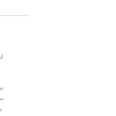
آن
در
سل
ی