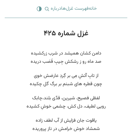
خانه
فهرست غزل‌ها
درباره
غزل شماره ۴۲۵
دامن کشان همیشد در شرب زرکشیده
صد ماه رو ز رشکش جِیبِ قَصَب دریده
از تابِ آتشِ مِی بر گِردِ عارضش خوی
چون قطره های شبنم بر برگ گل چکیده
لفظی فصیح، شیرین، قدّی بلند،چابک
رویی لطیف، دل کش، چشمی خوشِ کشیده
یاقوت جان فزایش از آب لطف زاده
شمشاد خوش خرامش در ناز پروریده