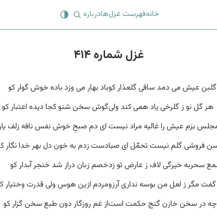
خانه
فهرست غزل‌ها
درباره
غزل شماره ۴۱۴
گلبن عیش می دمد ساقی گلعذار کو
باد بهار می وزد باده خوش گوار کو
هر گل نو ز گلرخی یاد همی کند ولی
گوش سخن شنو کجا دیده اعتبار کو
جلس بزم عیش را غالیه مراد نیست
‌ ای دمِ صبحِ خوش نفس نافه زلف یار
 فروشی گلم نیست تحمّل ای صبا
دست زدم به خون دل بهر خدا نگار کو
ع سحربه خیرگی لاف ز عارض تو زد
خصم زبان دراز شد خنجر آبدار کو
گفت مگر ز لعل من بوسه نداری آرزو
مردم ازین هوس ولی قدرت وختیار کو
 چه در سخن خازن گنج حکمت است
از غم روزگار دون طبع سخن گزار کو