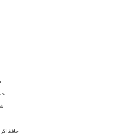
م
حسن
شم
حافظ اگر