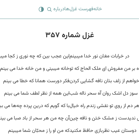
خانه
فهرست غزل‌ها
درباره
غزل شماره ۳۵۷
در خرابات مغان نور خدا میبینم
این عجب بین که چه نوری ز کجا میب
 بر من مفروش ای ملک الحاج که تو
خانه میبینی و من خانه خدا می بینم
واهم از زلف بتان نافه گشایی کردن
فکر دورست همانا که خطا می بینم
سوز دل اشک روان آه سحر ناله شب
این همه از نظر لطف شما می بینم
ر دم از روی تو نقشی زندم راه خیال
با که گویم که درین پرده چه‌ها می بی
ندیدست ز مشک ختن و نافه چین
آن چه من هر سحر از باد صبا می بین
دوستان عیب نظربازی حافظ مکنید
که من او را ز محبّان شما میبینم