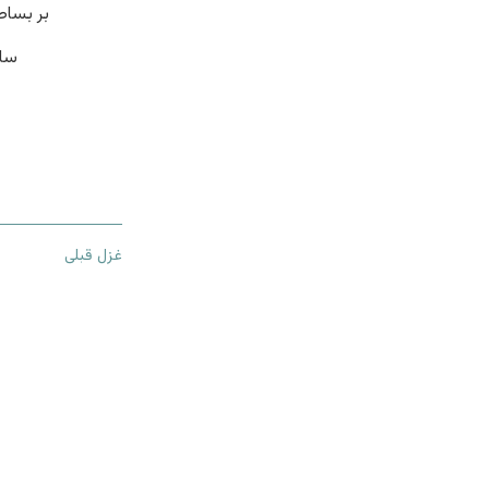
بر بساط
ساق
غزل قبلی