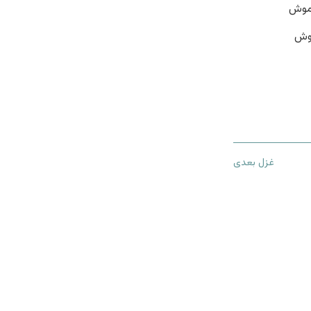
خموش
وش
غزل بعدی