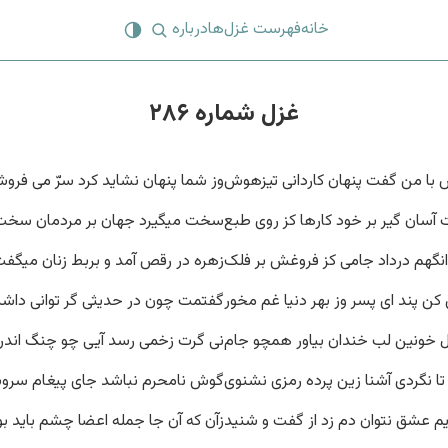
خانه
فهرست غزل‌ها
درباره
غزل شماره ۲۸۶
با من گفت پنهان کاردانی تیزهوش
وز شما پنهان نشاید کرد سرّ می فرو
آسان گیر بر خود کارها کز روی طبع
سخت میگیرد جهان بر مردمان سخ
انگهم درداد جامی کز فروغش بر فلک
زهره در رقص آمد و بربط زنان میگف
ن پند ای پسر وز بهر دنیا غم مخور
گفتمت چون در حدیثی گر توانی دا
ل خونین لب خندان بیاور همچو جام
نی گرت زخمی رسد آیی چو چنگ اند
تا نگردی آشنا زین پرده رمزی نشنوی
گوش نامحرم نباشد جای پیغام سر
م عشق نتوان دم زد از گفت و شنید
زآن که آن جا جمله اعضا چشم باید ب