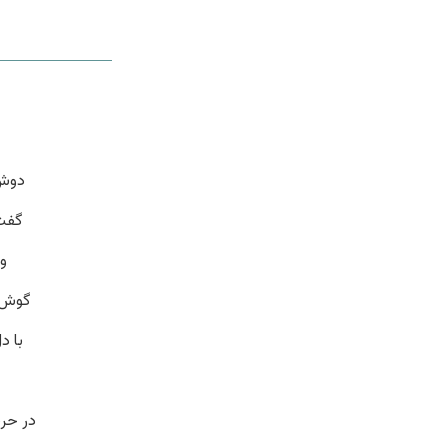
دوش 
گفت 
و
گوش ک
با د
در حری