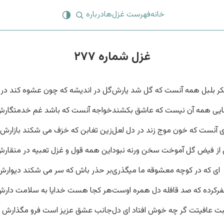
خانه
فهرست غزل‌ها
درباره
غزل شماره ۲۷۷
کر بلبل همه آنست که گل شد یارش
گل در اندیشه که چون عشوه کند در
بایی همه آن نیست که عاشق بکشند
خواجه آنست که باشد غم خدمتگار
 آنست که خون موج زند در دل لعل
زین تغابن که خزف می شکند بازارش
 از فیض گل آموخت سخن ورنه نبود
این همه قول و غزل تعبیه در منقار
‌ ای که در کوچه معشوقه ما میگذری
بر حذر باش که سر می شکند دیوارش
رکرده که صد قافله دل همره اوست
هر کجا هست خدایا به سلامت دار
 عافیتت گر چه خوش افتاد ای دل
جانب عشق عزیز است فرو مگذارش