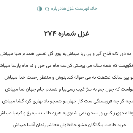
خانه
فهرست غزل‌ها
درباره
غزل شماره ۲۷۴
به دور لاله قدح گیر و بی ریا میباش
به بوی گل نفسی همدم صبا میباش
نگویمت که همه ساله می پرستی کن
سه ماه می خور و نه ماه پارسا میبا
 پیر سالک عشقت به می حواله کند
بنوش و منتظر رحمت خدا میباش
است که چون جم به سرّ غیب رسی
بیا و همدم جام جهان نما میباش
چه گر چه فروبستگی ست کار جهان
تو همچو باد بهاری گره گشا میباش
فا مجوی ز کس ور سخن نمی شنوی
به هرزه طالب سیمرغ و کیمیا میباش
مرید طاعت بیگانگان مشو حافظ
ولی معاشر رندان آشنا میباش