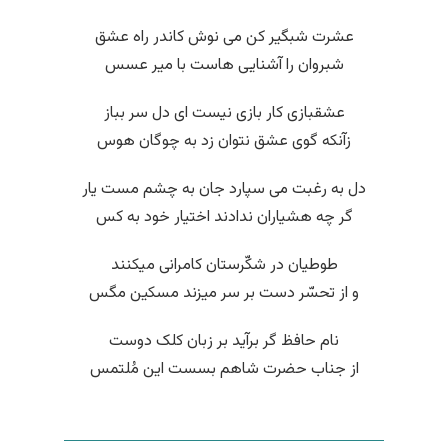
عشرت شبگیر کن می نوش کاندر راه عشق
شبروان را آشنایی هاست با میر عسس
عشقبازی کار بازی نیست ای دل سر بباز
زآنکه گوی عشق نتوان زد به چوگان هوس
دل به رغبت می سپارد جان به چشم مست یار
گر چه هشیاران ندادند اختیار خود به کس
طوطیان در شکّرستان کامرانی میکنند
و از تحسّر دست بر سر میزند مسکین مگس
نام حافظ گر برآید بر زبان کلک دوست
از جناب حضرت شاهم بسست این مُلتمس