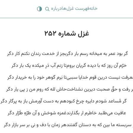
خانه
فهرست غزل‌ها
درباره
غزل شماره ۲۵۲
گر بود عمر به میخانه رسم بار دگر
بجز از خدمت رندان نکنم کار دگر
خرّم آن روز که با دیده گریان بروم
تا زنم آب دَرِ میکده یک بار دگر
عرفت نیست درین قوم خدایا سببی
تا بَرم گوهر خود را به خریدار دگر
گر رفت و حقّ صحبت دیرین نشناخت
حاش لله که روم من ز پی یار دگر
گر مُساعد شودم دایره چرخ کبود
هم به دست آورمش باز به پرگار دگر
عافیت می‌طلبد خاطرم ار بگذارند
غمزه شوخش و آن طرّهِ طَرّار دگر
ز سربسته ما بین که به دستان گفتند
هر زمان با دف و نی بر سر بازار دگر