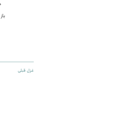
ه
باز
غزل قبلی