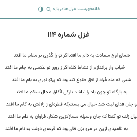
خانه
فهرست غزل‌ها
درباره
غزل شماره ۱۱۴
همای اوج سعادت به دام ما افتد
اگر تو را گُذری بر مقام ما افتد
حُباب وار براندازم از نشاط کلاه
اگر ز روی تو عکسی به جام ما افتد
شبی که ماه مُراد از افق طلوع کند
بود که پرتو نوری به بام ما افتد
به بارگاه تو چون باد را نباشد بار
کی اتّفاق مجال سلام ما افتد
 جان فدای لبت شد خیال می بستم
که قطره‌ای ز زلالش به کام ما افتد
ال زلف تو گفتا که جان وسیله مساز
کزین شکار، فراوان به دام ما افتد
به ناامیدی ازین در مرو بزن فالی
بود که قرعه‌ی دولت به نام ما افتد