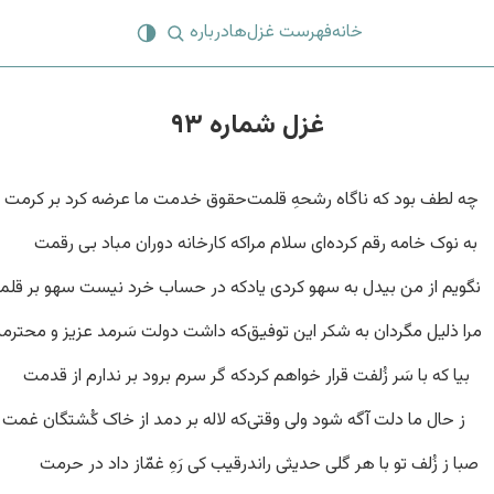
خانه
فهرست غزل‌ها
درباره
غزل شماره ۹۳
چه لطف بود که ناگاه رشحهِ قلمت
حقوق خدمت ما عرضه کرد بر کرمت
به نوک خامه رقم کرده‌‌ای سلام مرا
که کارخانه دوران مباد بی رقمت
نگویم از من بیدل به سهو کردی یاد
که در حساب خرد نیست سهو بر قلم
مرا ذلیل مگردان به شکر این توفیق
که داشت دولت سَرمد عزیز و محترم
بیا که با سَر زُلفت قرار خواهم کرد
که گر سرم برود بر ندارم از قدمت
ز حال ما دلت آگه شود ولی وقتی
که لاله بر دمد از خاک کُشتگان غمت
صبا ز زُلف تو با هر گلی حدیثی راند
رقیب کی رَهِ غمّاز داد در حرمت